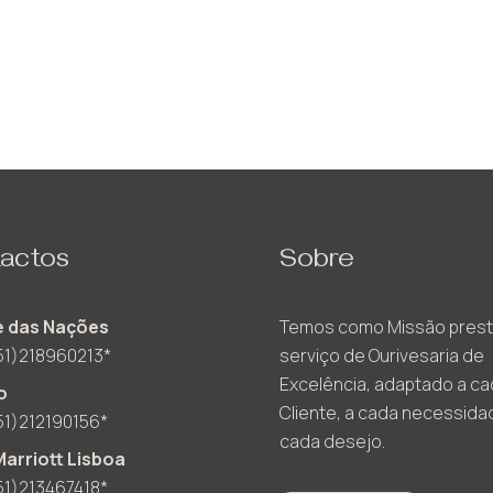
actos
Sobre
 das Nações
Temos como Missão prest
51)218960213*
serviço de Ourivesaria de
Excelência, adaptado a c
o
Cliente, a cada necessida
51)212190156*
cada desejo.
Marriott Lisboa
51)213467418*