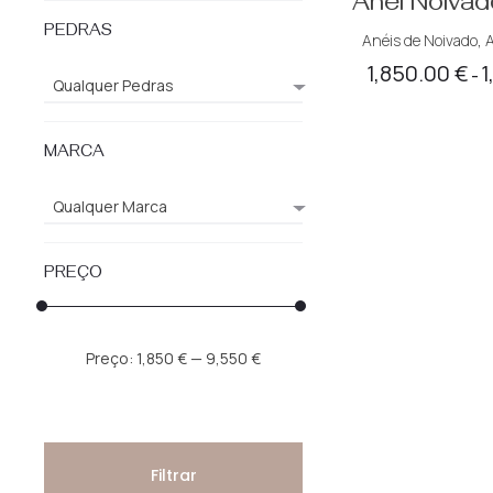
Anel Noivad
PEDRAS
Anéis de Noivado
,
A
1,850.00
€
1
–
Qualquer Pedras
MARCA
Qualquer Marca
PREÇO
Preço
Preço
Preço:
1,850 €
—
9,550 €
mínimo
máximo
Filtrar