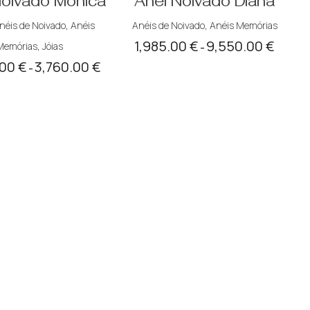
Noivado Monica
Anel Noivado Diana
néis de Noivado
,
Anéis
Anéis de Noivado
,
Anéis Memórias
1,985.00
€
9,550.00
€
Memórias
,
Jóias
Price
–
.00
€
3,760.00
€
Price
range:
–
range:
1,985.00
2,550.00 €
through
through
9,550.00
3,760.00 €