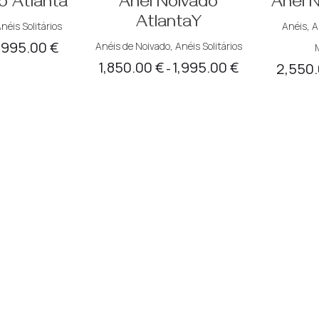
o Atlanta
Anel Noivado
Anel 
AtlantaY
néis Solitários
Anéis
,
A
,995.00
€
Anéis de Noivado
,
Anéis Solitários
Price
1,850.00
€
1,995.00
€
2,550
Price
range:
–
range:
1,850.00 €
1,850.00 €
through
through
1,995.00 €
1,995.00 €