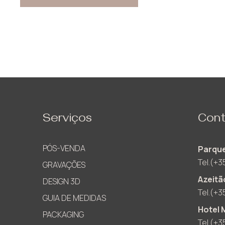
Serviços
Cont
PÓS-VENDA
Parque
Tel.(+3
GRAVAÇÕES
Azeitã
DESIGN 3D
Tel.(+3
GUIA DE MEDIDAS
Hotel 
PACKAGING
Tel.(+3