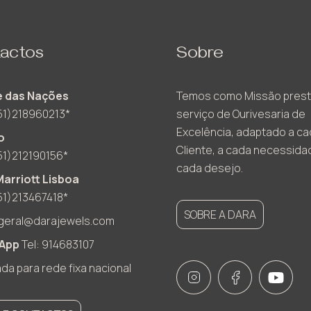
actos
Sobre
 das Nações
Temos como Missão prest
51)218960213*
serviço de Ourivesaria de
Excelência, adaptado a c
o
Cliente, a cada necessida
51)212190156*
cada desejo.
Marriott Lisboa
51)213467418*
SOBRE A DARA
geral@darajewels.com
App
Tel: 914683107
a para rede fixa nacional