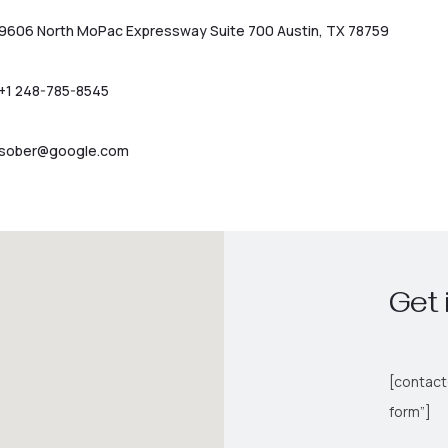
9606 North MoPac Expressway Suite 700 Austin, TX 78759
+1 248-785-8545
sober@google.com
Get 
[contact
form”]