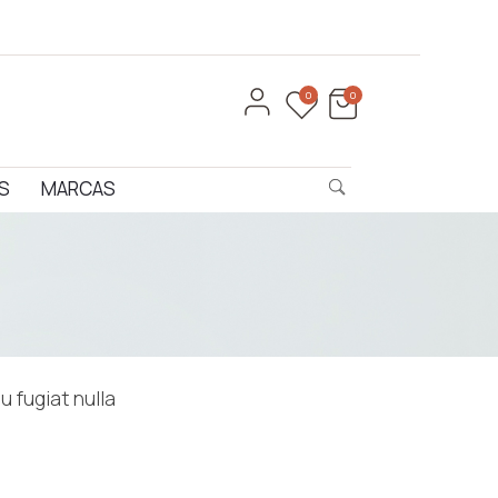
0
0
S
MARCAS
u fugiat nulla