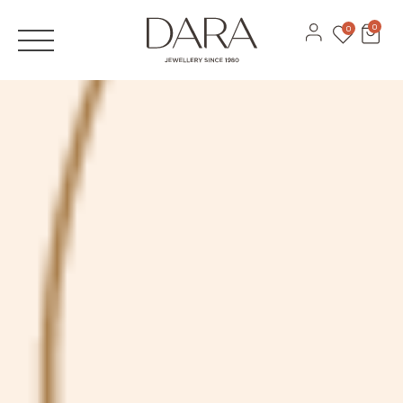
JÓIAS
0
0
Anéis
ANÉIS DE NOIVADO
Brincos
ALIANÇAS
Pulseiras
DESIGN 3D
Colares
CATÁLOGOS
Ver todas
MARCAS
Recarlo
Anna Maria Cammilli
Contactos
Lecarre
Serviços
Antora