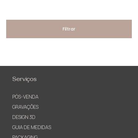
mínimo
máximo
Filtrar
Serviços
PÓS-VENDA
GRAVAÇÕES
DESIGN 3D
GUIA DE MEDIDAS
PACKAGING