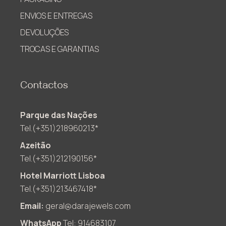
ENVIOS E ENTREGAS
DEVOLUÇÕES
TROCAS E GARANTIAS
Contactos
Parque das Nações
Tel.(+351)218960213*
Azeitão
Tel.(+351)212190156*
Hotel Marriott Lisboa
Tel.(+351)213467418*
Email:
geral@darajewels.com
WhatsApp
Tel: 914683107