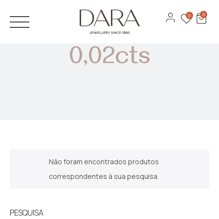
JÓIAS
0
0
Anéis
ANÉIS DE NOIVADO
0,02cts
Brincos
ALIANÇAS
Pulseiras
DESIGN 3D
Colares
CATÁLOGOS
Ver todas
MARCAS
Recarlo
Não foram encontrados produtos
Anna Maria Cammilli
correspondentes à sua pesquisa.
Contactos
Lecarre
Serviços
PESQUISA
Antora