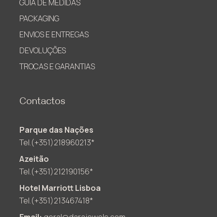
GUIA DE MEDIDAS
PACKAGING
ENVIOS E ENTREGAS
DEVOLUÇÕES
TROCAS E GARANTIAS
Contactos
Parque das Nações
Tel.(+351)218960213*
Azeitão
Tel.(+351)212190156*
Hotel Marriott Lisboa
Tel.(+351)213467418*
Email:
geral@darajewels.com