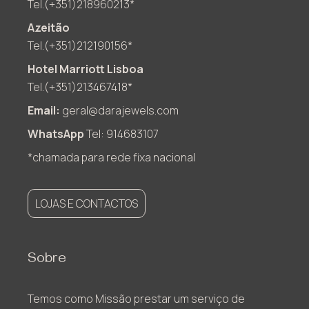
Tel.(+351)218960213*
Azeitão
Tel.(+351)212190156*
Hotel Marriott Lisboa
Tel.(+351)213467418*
Email:
geral@darajewels.com
WhatsApp
Tel: 914683107
*chamada para rede fixa nacional
LOJAS E CONTACTOS
Sobre
Temos como Missão prestar um serviço de