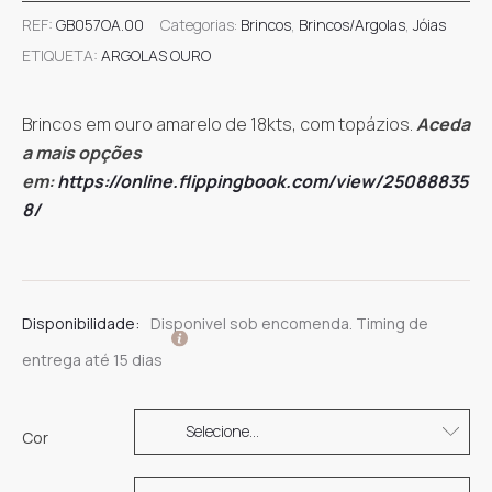
REF:
GB057OA.00
Categorias:
Brincos
,
Brincos/Argolas
,
Jóias
ETIQUETA:
ARGOLAS OURO
Brincos em ouro amarelo de 18kts, com topázios.
Aceda
a mais opções
em:
https://online.flippingbook.com/view/25088835
8/
Disponibilidade:
Disponivel sob encomenda. Timing de
entrega até 15 dias
Cor