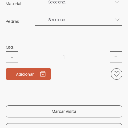
Material
Pedras
Qtd:
Quantidade
de
Brincos
Adicionar
GB057OA.00
Marcar Visita