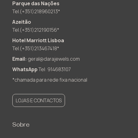
Parque das Nações
Tel.(+351)218960213*
Azeitão
Tel.(+351)212190156*
Hotel Marriott Lisboa
Tel.(+351)213467418*
Email:
geral@darajewels.com
WhatsApp
Tel: 914683107
*chamada para rede fixa nacional
LOJAS E CONTACTOS
Sobre