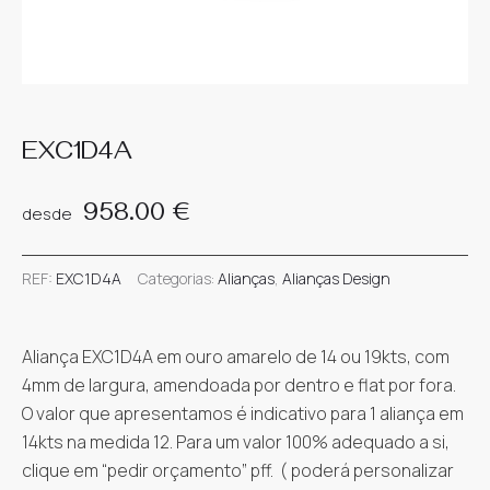
Pós-Venda
Assistência
Dara Jewels
Orçamentos Jóias
Gravações
Gerstner
Blog
Meister
Orçamentos Relógios
Design 3D
EXC1D4A
Ruesch
Reparações de Jóias
Guia de Medidas
958.00
€
desde
Se pretender marcar video-call envie pff email para
Sif Jacobs
geral@darajewels.com
indicando dia e hora da sua
Reparações de Relógios
Packaging
REF:
EXC1D4A
Categorias:
Alianças
,
Alianças Design
preferencia. Obrigado
Yana Nesper
Envios e Entregas
Aliança EXC1D4A em ouro amarelo de 14 ou 19kts, com
Devoluções
4mm de largura, amendoada por dentro e flat por fora.
O valor que apresentamos é indicativo para 1 aliança em
Trocas e Garantias
14kts na medida 12. Para um valor 100% adequado a si,
clique em “pedir orçamento” pff. ( poderá personalizar