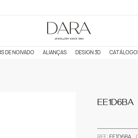
IS DE NOIVADO
ALIANÇAS
DESIGN 3D
CATÁLOGO
EE1D6BA
REF:
EE1D6BA