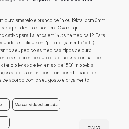
m ouro amarelo e branco de 14 ou 19kts, com 6mm
oada por dentro e por fora. O valor que
icativo para 1 aliança em 14kts na medida 12. Para
uado a si, clique em “pedir orçamento” pff. (
ar no seu pedido as medidas, tipos de ouro,
ficiais, cores de ouro e até inclusão ou não de
visitar poderá aceder a mais de 1500 modelos
anças a todos os preços, com possibilidade de
s de acordo com o seu gosto e orçamento.
o
Marcar Videochamada
ENVIAR