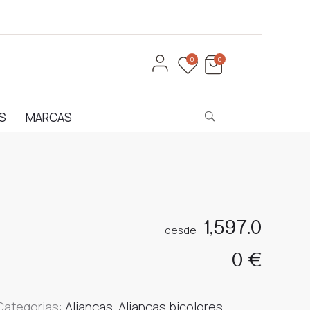
0
0
S
MARCAS
Product
EE1D6BA.P
EXC1B6BR
navigation
1,597.0
desde
0
€
Categorias:
Alianças
,
Alianças bicolores