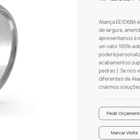
Aliança EE1D6BA e
de largura, amend
apresentamos é ind
um valor 100% adeq
poderá personaliz
acabamentos super
pedras ). Se nos 
diferentes de Ali
criarmos soluçõe
Pedir Orçament
Marcar Visita