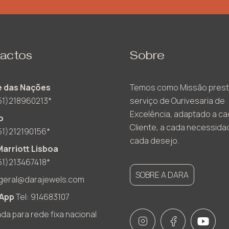
actos
Sobre
 das Nações
Temos como Missão prest
51)218960213*
serviço de Ourivesaria de
Excelência, adaptado a c
o
Cliente, a cada necessida
51)212190156*
cada desejo.
Marriott Lisboa
51)213467418*
SOBRE A DARA
geral@darajewels.com
App
Tel: 914683107
a para rede fixa nacional