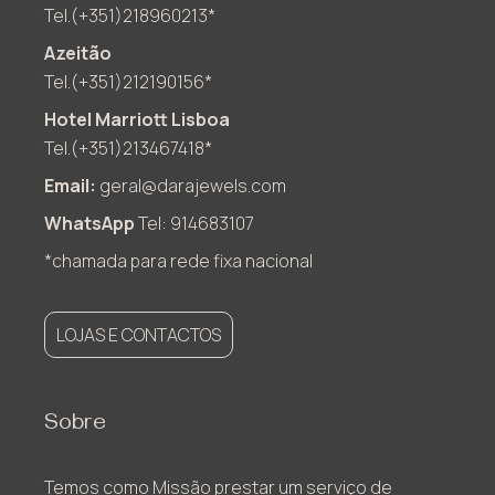
Tel.(+351)218960213*
Azeitão
Tel.(+351)212190156*
Hotel Marriott Lisboa
Tel.(+351)213467418*
Email:
geral@darajewels.com
WhatsApp
Tel: 914683107
*chamada para rede fixa nacional
LOJAS E CONTACTOS
Sobre
Temos como Missão prestar um serviço de