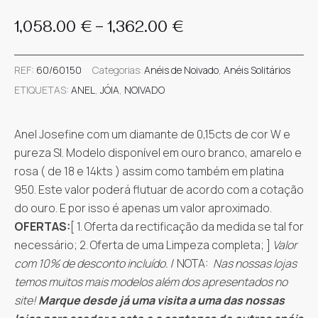
Price
–
1,058.00
€
1,362.00
€
range:
REF:
60/60150
Categorias:
Anéis de Noivado
,
Anéis Solitários
1,058.00 €
ETIQUETAS:
ANEL
,
JÓIA
,
NOIVADO
through
Anel Josefine com um diamante de 0,15cts de cor W e
1,362.00 €
pureza SI. Modelo disponível em ouro branco, amarelo e
rosa ( de 18 e 14kts ) assim como também em platina
950. Este valor poderá flutuar de acordo com a cotação
do ouro. E por isso é apenas um valor aproximado.
OFERTAS:
[ 1. Oferta da rectificação da medida se tal for
necessário; 2. Oferta de uma Limpeza completa; ]
Valor
com 10% de desconto incluído.
/ NOTA:
Nas nossas lojas
temos muitos mais modelos além dos apresentados no
site!
Marque desde já uma visita a uma das nossas