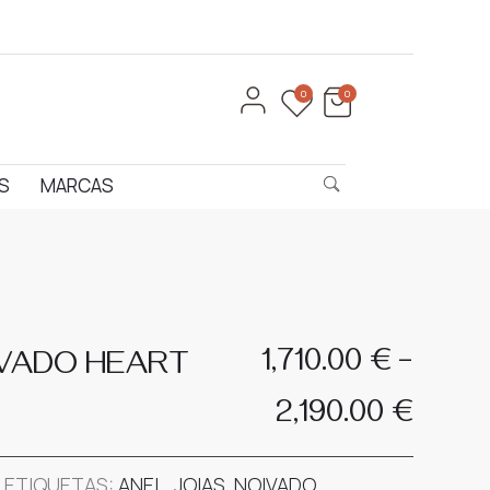
0
0
S
MARCAS
Product
ANEL
PULSEIRA
NOIVADO
CONSTELATION
–
navigation
1,710.00
€
IVADO HEART
ABY
Price
2,190.00
€
range
ETIQUETAS:
ANEL
,
JOIAS
,
NOIVADO