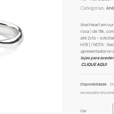
Categorias:
Ané
Anel Heart em our
rosa ) de 18k, com
até 2cts – solicit
H/SI ) / NOTA:
Nas 
apresentados no s
lojas para aceder
CLIQUE AQUI
Disponibilidade:
Di
necessário encomen
Cor