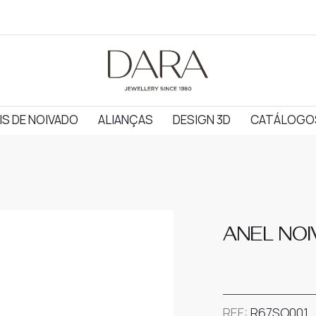
IS DE NOIVADO
ALIANÇAS
DESIGN 3D
CATÁLOGO
ANEL NO
REF:
R67SO001