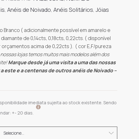
1,710.
is
,
Anéis de Noivado
,
Anéis Solitários
,
Jóias
throu
2,190
o Branco ( adicionalmente possível em amarelo e
 diamante de 0,14cts, 0,18cts, 0,22cts. ( disponível
ar orçamentos acima de 0,22cts ). ( cor E,F/pureza
nossas lojas temos muitos mais modelos além dos
ite!
Marque desde já uma visita a uma das nossas
 a este e a centenas de outros anéis de Noivado –
sponibilidade imediata sujeita ao stock existente. Sendo
dar: +- 20 dias.