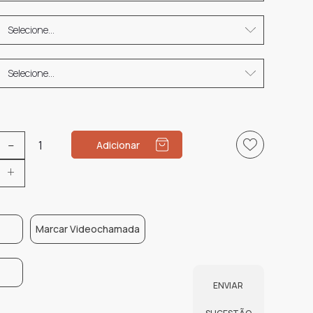
Quantidade
Adicionar
de
Anel
Noivado
Heart
Marcar Videochamada
ENVIAR