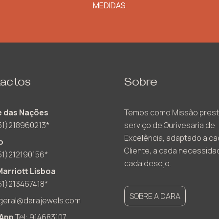
MEDIDAS
actos
Sobre
 das Nações
Temos como Missão prest
51)218960213*
serviço de Ourivesaria de
Excelência, adaptado a c
o
Cliente, a cada necessida
51)212190156*
cada desejo.
Marriott Lisboa
51)213467418*
SOBRE A DARA
geral@darajewels.com
App
Tel: 914683107