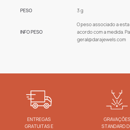
PESO
3 g
O peso associado a esta
INFO PESO
acordo com a medida. Pa
geral@darajewels.com
ENTREGAS
GRAVAÇÕE
GRATUITAS E
STANDARD D