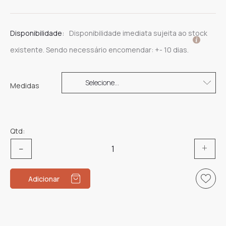
Disponibilidade:
Disponibilidade imediata sujeita ao stock
existente. Sendo necessário encomendar: +- 10 dias.
Medidas
Qtd:
Quantidade
de
Anel
Adicionar
Noivado
Brigitte-
Y