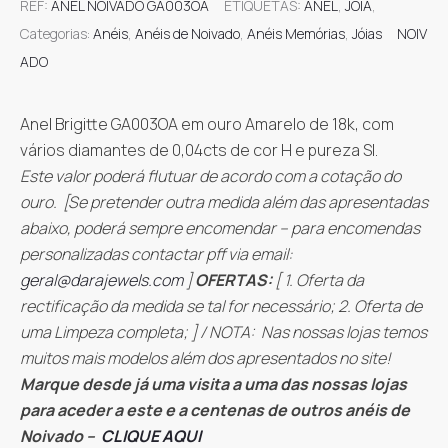
REF:
ANEL NOIVADO GA003OA
ETIQUETAS:
ANEL
,
JÓIA
,
Categorias:
Anéis
,
Anéis de Noivado
,
Anéis Memórias
,
Jóias
NOIV
ADO
Anel Brigitte GA003OA em ouro Amarelo de 18k, com
vários diamantes de 0,04cts de cor H e pureza SI.
Este valor poderá flutuar de acordo com a cotação do
ouro. [
Se pretender outra medida além das apresentadas
abaixo, poderá sempre encomendar – para encomendas
personalizadas contactar pff via email:
geral@darajewels.com
]
OFERTAS:
[ 1. Oferta da
rectificação da medida se tal for necessário; 2. Oferta de
uma Limpeza completa; ] / NOTA: Nas nossas lojas temos
muitos mais modelos além dos apresentados no site!
Marque desde já uma visita a uma das nossas lojas
para aceder a este e a centenas de outros anéis de
Noivado –
CLIQUE AQUI