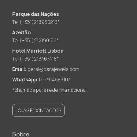
Parque das Nações
Tel.(+351)218960213*
Azeitão
Tel.(+351)212190156*
Hotel Marriott Lisboa
Tel.(+351)213467418*
Email:
geral@darajewels.com
WhatsApp
Tel: 914683107
*chamada para rede fixa nacional
LOJAS E CONTACTOS
Sobre