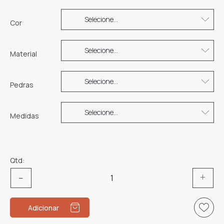
Cor
Material
Pedras
Medidas
Qtd:
Quantidade
de
Anel
Adicionar
LA039AM