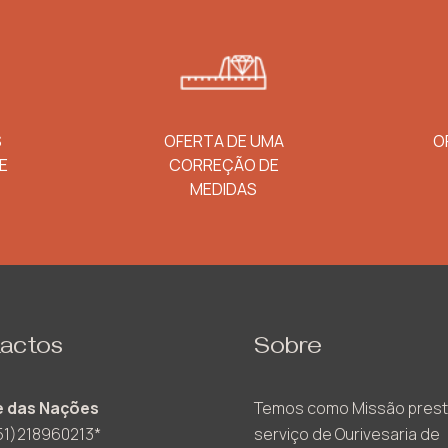
S
OFERTA DE UMA
O
E
CORREÇÃO DE
MEDIDAS
actos
Sobre
 das Nações
Temos como Missão prest
51)218960213*
serviço de Ourivesaria de