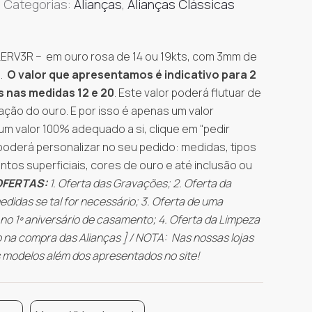
Categorias:
Alianças
,
Alianças Clássicas
LERV3R – em ouro rosa de 14 ou 19kts, com 3mm de
a.
O valor que apresentamos é indicativo para 2
s nas medidas 12 e 20
. Este valor poderá flutuar de
ção do ouro. E por isso é apenas um valor
um valor 100% adequado a si, clique em “pedir
 poderá personalizar no seu pedido: medidas, tipos
tos superficiais, cores de ouro e até inclusão ou
OFERTAS:
1. Oferta das Gravações; 2. Oferta da
edidas se tal for necessário; 3. Oferta de uma
o 1º aniversário de casamento; 4. Oferta da Limpeza
 na compra das Alianças ] / NOTA: Nas nossas lojas
 modelos além dos apresentados no site!