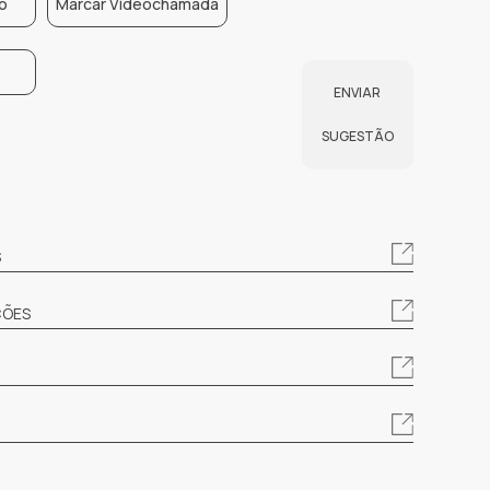
o
Marcar Videochamada
ENVIAR
SUGESTÃO
S
ÇÕES