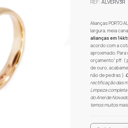
REF:
ALVERV3R
Alianças PORTO A
largura, meia can
alianças em 14kt
acordo com a cota
aproximado. Para 
orçamento” pff. (
de ouro, acabamen
não de pedras ).
rectificação das m
Limpeza completa n
do Anel de Noivado
temos muitos mais