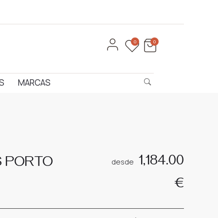
0
0
S
MARCAS
Product
ALIANÇAS
ALIANÇAS
LISBOA
PORTO
navigation
1,184.00
S PORTO
desde
–
ALERV3B
ALV3B
€