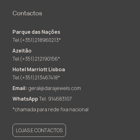
Contactos
Parque das Nações
Tel.(+351)218960213*
Azeitão
Tel.(+351)212190156*
Hotel Marriott Lisboa
Tel.(+351)213467418*
Email:
geral@darajewels.com
WhatsApp
Tel: 914683107
*chamada para rede fixa nacional
LOJAS E CONTACTOS