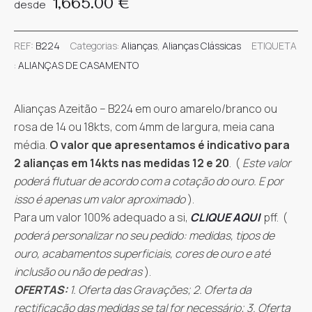
1,665.00
€
desde
REF:
B224
Categorias:
Alianças
,
Alianças Clássicas
ETIQUETA
:
ALIANÇAS DE CASAMENTO
Alianças Azeitão – B224 em ouro amarelo/branco ou
rosa de 14 ou 18kts, com 4mm de largura, meia cana
média.
O valor que apresentamos é indicativo para
2 alianças em 14kts nas medidas 12 e 20
. (
Este valor
poderá flutuar de acordo com a cotação do ouro. E por
isso é apenas um valor aproximado
).
Para um valor 100% adequado a si,
CLIQUE AQUI
pff. (
poderá personalizar no seu pedido: medidas, tipos de
ouro, acabamentos superficiais, cores de ouro e até
inclusão ou não de pedras
).
OFERTAS:
1. Oferta das Gravações; 2. Oferta da
rectificação das medidas se tal for necessário; 3. Oferta