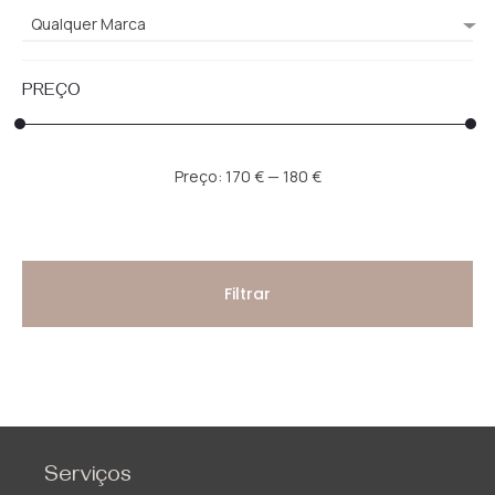
Qualquer Marca
PREÇO
Preço
Preço
Preço:
170 €
—
180 €
mínimo
máximo
Filtrar
Serviços