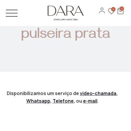
JÓIAS
0
0
Anéis
ANÉIS DE NOIVADO
pulseira prata
Brincos
ALIANÇAS
Pulseiras
DESIGN 3D
Colares
CATÁLOGOS
Ver todas
MARCAS
Recarlo
Disponibilizamos um serviço de
video-chamada
,
Whatsapp
,
Telefone
, ou
e-mail
.
Anna Maria Cammilli
Contactos
Lecarre
Serviços
Antora