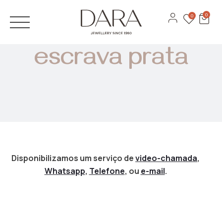
JÓIAS
0
0
Anéis
ANÉIS DE NOIVADO
escrava prata
Brincos
ALIANÇAS
Pulseiras
DESIGN 3D
Colares
CATÁLOGOS
Ver todas
MARCAS
Recarlo
Disponibilizamos um serviço de
video-chamada
,
Whatsapp
,
Telefone
, ou
e-mail
.
Anna Maria Cammilli
Contactos
Lecarre
Serviços
Antora