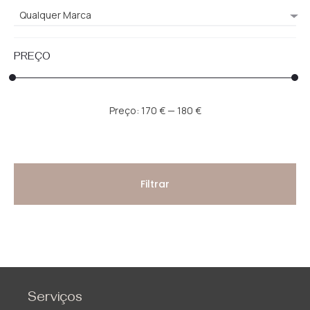
Qualquer Marca
PREÇO
Preço
Preço
Preço:
170 €
—
180 €
mínimo
máximo
Filtrar
Serviços