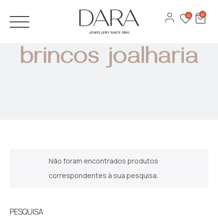
JÓIAS
0
0
Anéis
ANÉIS DE NOIVADO
brincos joalharia
Brincos
ALIANÇAS
Pulseiras
DESIGN 3D
Colares
CATÁLOGOS
Ver todas
MARCAS
Recarlo
Não foram encontrados produtos
Anna Maria Cammilli
correspondentes à sua pesquisa.
Contactos
Lecarre
Serviços
PESQUISA
Antora