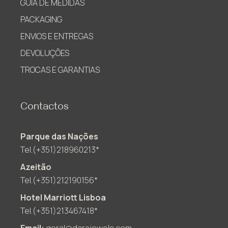
GUIA DE MEDIDAS
PACKAGING
ENVIOS E ENTREGAS
DEVOLUÇÕES
TROCAS E GARANTIAS
Contactos
Parque das Nações
Tel.(+351)218960213*
Azeitão
Tel.(+351)212190156*
Hotel Marriott Lisboa
Tel.(+351)213467418*
Email:
geral@darajewels.com