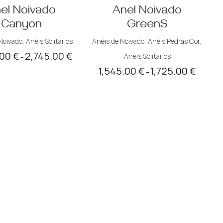
el Noivado
Anel Noivado
Canyon
GreenS
Noivado
,
Anéis Solitários
Anéis de Noivado
,
Anéis Pedras Cor
,
.00
€
2,745.00
€
Price
Anéis Solitários
–
1,545.00
€
1,725.00
€
range:
Price
–
2,499.00 €
range:
through
1,545.00
2,745.00 €
through
1,725.00