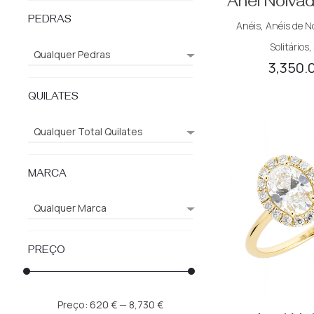
Anel Noivad
PEDRAS
Anéis
,
Anéis de N
Solitários
Qualquer Pedras
3,350.
QUILATES
Qualquer Total Quilates
MARCA
Qualquer Marca
PREÇO
Preço
Preço
Preço:
620 €
—
8,730 €