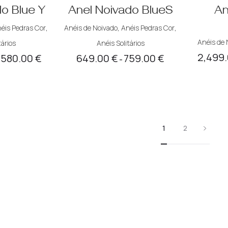
do Blue Y
Anel Noivado BlueS
An
éis Pedras Cor
,
Anéis de Noivado
,
Anéis Pedras Cor
,
Anéis de 
tários
Anéis Solitários
2,499
,580.00
€
649.00
€
759.00
€
Price
Price
–
range:
range:
1,395.00 €
649.00 €
through
through
1,580.00 €
759.00 €
1
2