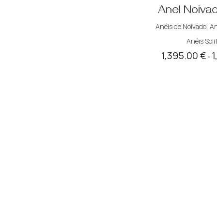
Anel Noiva
Anéis de Noivado
,
An
Anéis Soli
1,395.00
€
1
–