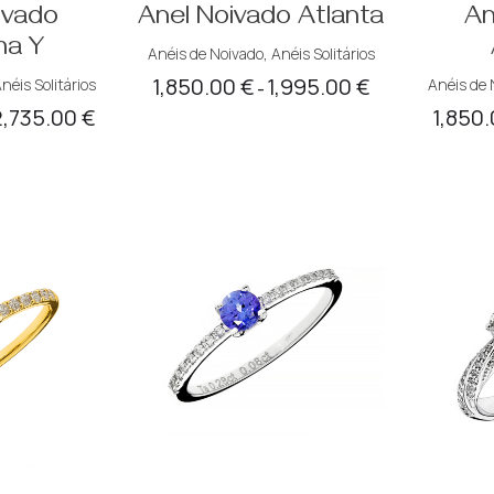
ivado
Anel Noivado Atlanta
An
ma Y
Anéis de Noivado
,
Anéis Solitários
1,850.00
€
1,995.00
€
néis Solitários
Anéis de 
Price
–
2,735.00
€
1,850
Price
range:
range:
1,850.00 €
2,555.00 €
through
through
1,995.00 €
2,735.00 €