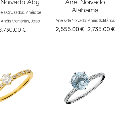
 Noivado Aby
Anel Noivado
Alabama
éis Cruzados
,
Anéis de
Anéis de Noivado
,
Anéis Solitários
,
Anéis Memórias
,
Jóias
2,555.00
€
2,735.00
€
8,730.00
€
Price
–
range:
2,555.0
through
2,735.0