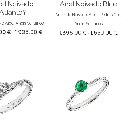
el Noivado
Anel Noivado Blue
AtlantaY
Anéis de Noivado
,
Anéis Pedras Cor
,
Noivado
,
Anéis Solitários
Anéis Solitários
.00
€
1,995.00
€
1,395.00
€
1,580.00
€
Price
Price
–
–
range:
range:
1,850.00 €
1,395.00
through
through
1,995.00 €
1,580.00