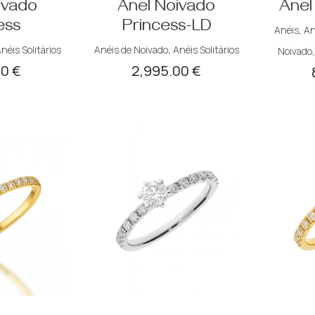
ivado
Anel Noivado
Anel
ess
Princess-LD
Anéis
,
An
néis Solitários
Anéis de Noivado
,
Anéis Solitários
Noivado
00
€
2,995.00
€