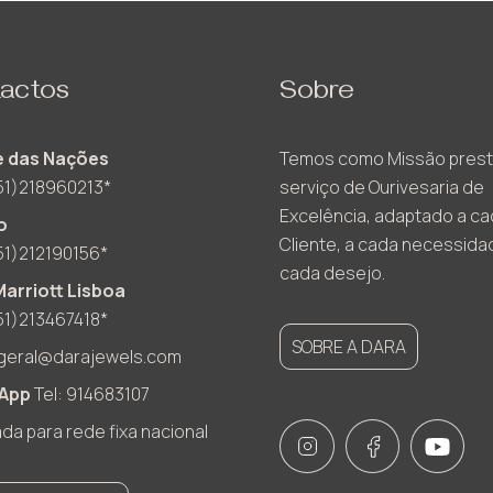
actos
Sobre
 das Nações
Temos como Missão prest
51)218960213*
serviço de Ourivesaria de
Excelência, adaptado a c
o
Cliente, a cada necessida
51)212190156*
cada desejo.
Marriott Lisboa
51)213467418*
SOBRE A DARA
geral@darajewels.com
App
Tel: 914683107
a para rede fixa nacional