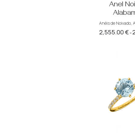
Anel No
Alaba
Anéis de Noivado
,
A
2,555.00
€
–