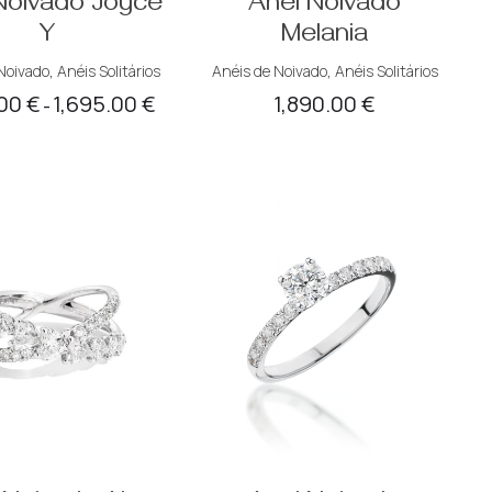
Noivado Joyce
Anel Noivado
Y
Melania
Noivado
,
Anéis Solitários
Anéis de Noivado
,
Anéis Solitários
.00
€
1,695.00
€
1,890.00
€
Price
–
range:
1,595.00 €
through
1,695.00 €