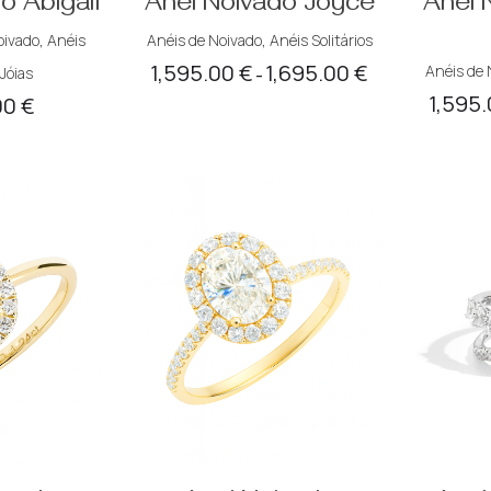
o Abigail
Anel Noivado Joyce
Anel 
oivado
,
Anéis
Anéis de Noivado
,
Anéis Solitários
1,595.00
€
1,695.00
€
Anéis de 
,
Jóias
Price
–
1,595
00
€
range:
1,595.00 €
through
1,695.00 €