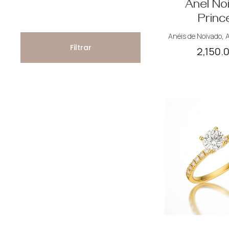
Anel No
mínimo
máximo
Princ
Anéis de Noivado
,
A
Filtrar
2,150.