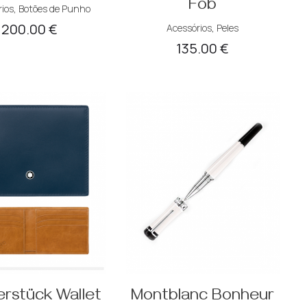
Fob
ios
,
Botões de Punho
200.00
€
Acessórios
,
Peles
135.00
€
erstück Wallet
Montblanc Bonheur