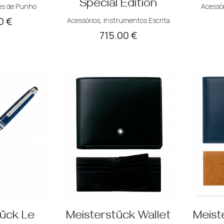
Special Edition
es de Punho
Acessór
00
€
Acessórios
,
Instrumentos Escrita
715.00
€
tück Le
Meisterstück Wallet
Meist