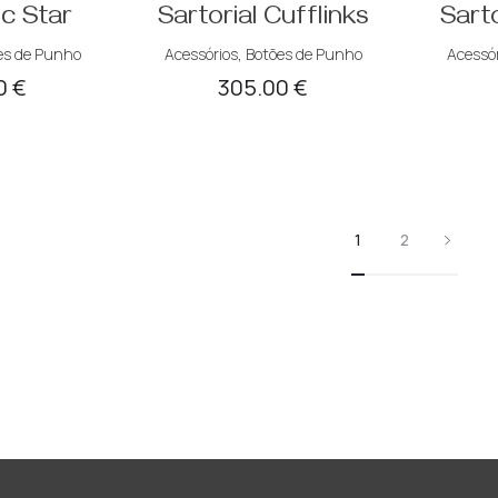
c Star
Sartorial Cufflinks
Sarto
es de Punho
Acessórios
,
Botões de Punho
Acessór
0
€
305.00
€
1
2