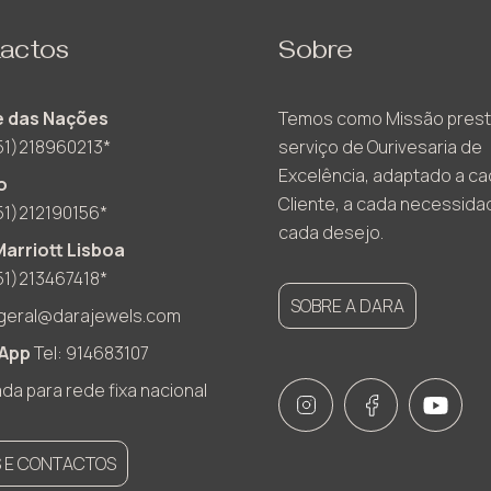
actos
Sobre
 das Nações
Temos como Missão prest
51)218960213*
serviço de Ourivesaria de
Excelência, adaptado a c
o
Cliente, a cada necessida
51)212190156*
cada desejo.
Marriott Lisboa
51)213467418*
SOBRE A DARA
geral@darajewels.com
App
Tel: 914683107
a para rede fixa nacional
S E CONTACTOS