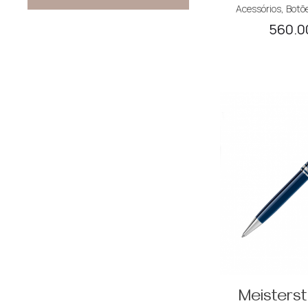
Acessórios
,
Botõ
560.
Meisters