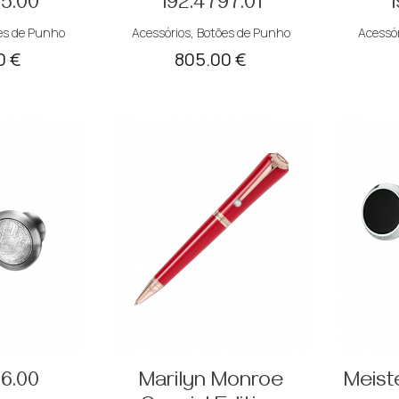
95.00
192.4797.01
1
es de Punho
Acessórios
,
Botões de Punho
Acessór
0
€
805.00
€
26.00
Marilyn Monroe
Meist