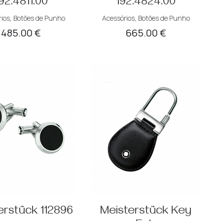
92.4811.00
192.4824.00
ios
,
Botões de Punho
Acessórios
,
Botões de Punho
485.00
€
665.00
€
erstück 112896
Meisterstück Key