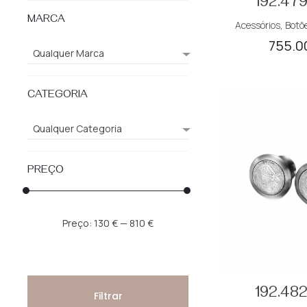
192.47
MARCA
Acessórios
,
Botõ
755.0
Qualquer Marca
CATEGORIA
Qualquer Categoria
PREÇO
Preço
Preço
Preço:
130 €
—
810 €
mínimo
máximo
192.48
Filtrar