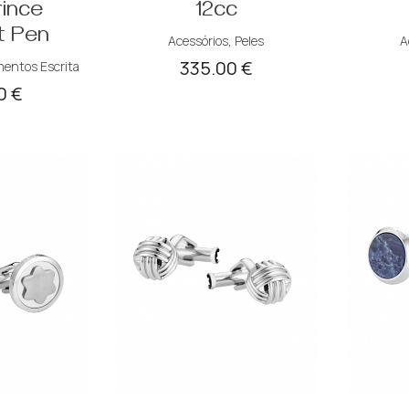
rince
12cc
t Pen
Acessórios
,
Peles
A
335.00
€
mentos Escrita
00
€