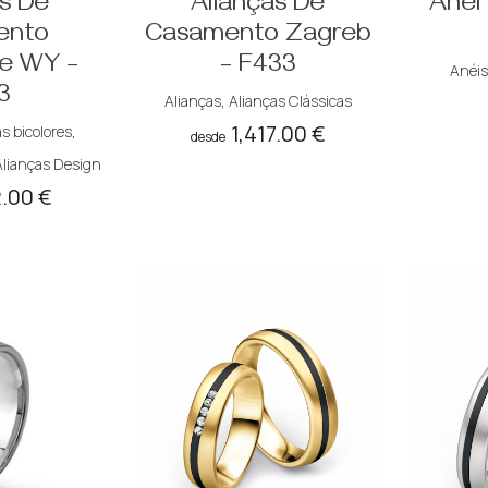
as De
Alianças De
Anel 
ento
Casamento Zagreb
e WY –
– F433
Anéis
3
Alianças
,
Alianças Clássicas
1,417.00
€
s bicolores
,
desde
Alianças Design
2.00
€