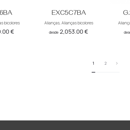
6BA
EXC5C7BA
G.
as bicolores
Alianças
,
Alianças bicolores
Alianç
0.00
€
2,053.00
€
desde
des
1
2