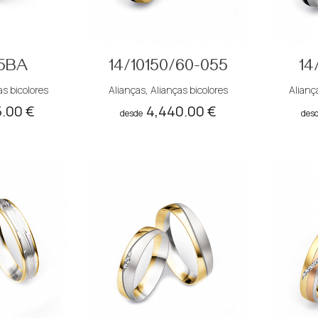
5BA
14/10150/60-055
14
as bicolores
Alianças
,
Alianças bicolores
Alianç
5.00
€
4,440.00
€
desde
des