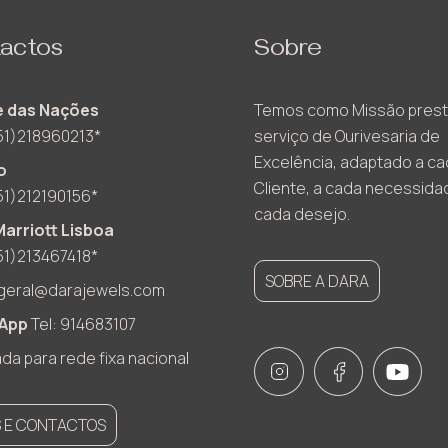
actos
Sobre
 das Nações
Temos como Missão prest
51)218960213*
serviço de Ourivesaria de
Excelência, adaptado a c
o
Cliente, a cada necessida
51)212190156*
cada desejo.
Marriott Lisboa
51)213467418*
SOBRE A DARA
geral@darajewels.com
App
Tel: 914683107
a para rede fixa nacional
S E CONTACTOS