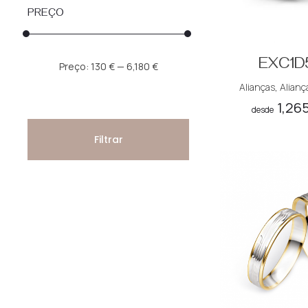
PREÇO
EXC1D
Preço
Preço
Preço:
130 €
—
6,180 €
mínimo
máximo
Alianças
,
Alianç
1,26
desde
Filtrar