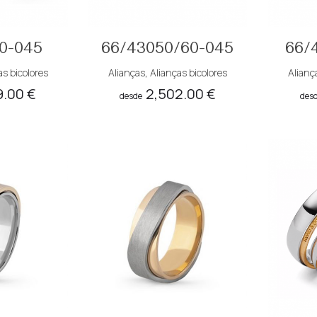
0-045
66/43050/60-045
66/
as bicolores
Alianças
,
Alianças bicolores
Alianç
9.00
€
2,502.00
€
desde
des