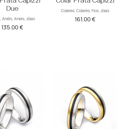
Prata Capizzi
Colar Prata Capizzi
Due
Colares
,
Colares
,
Fios
,
Jóias
161.00
€
,
Anéis
,
Aneis
,
Jóias
135.00
€