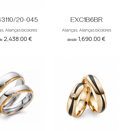
43110/20-045
EXC1B6BR
as
,
Alianças bicolores
Alianças
,
Alianças bicolores
2,438.00
€
1,690.00
€
de
desde