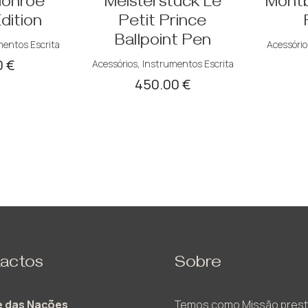
Monroe
Meisterstück Le
Montb
dition
Petit Prince
Ballpoint Pen
mentos Escrita
Acessório
0
€
Acessórios
,
Instrumentos Escrita
450.00
€
actos
Sobre
 das Nações
Temos como Missão prest