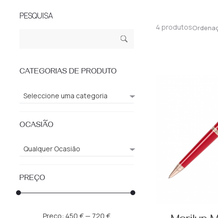
PESQUISA
4 produtos
Ordena
Pesquisar
Pesq
por:
uisa
CATEGORIAS DE PRODUTO
Seleccione uma categoria
OCASIÃO
Qualquer Ocasião
PREÇO
Preço
Preço
Preço:
450 €
—
720 €