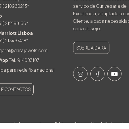
51)218960213*
serviço de Ourivesaria de
Excelência, adaptado a c
o
Cliente, a cada necessida
51)212190156*
cada desejo.
Marriott Lisboa
51)213467418*
SOBRE A DARA
geral@darajewels.com
App
Tel: 914683107
a para rede fixa nacional
S E CONTACTOS
essamento de encomendas
R.A.L
Blog
Livro de Reclamações