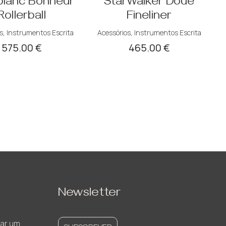
lanc Bonheur
StarWalker Doué
Rollerball
Fineliner
s
,
Instrumentos Escrita
Acessórios
,
Instrumentos Escrita
575.00
€
465.00
€
Newsletter
ar um