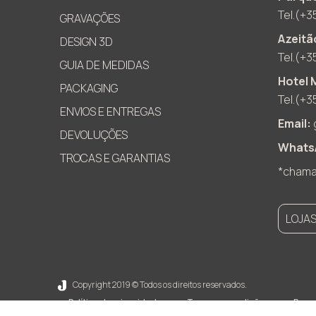
Tel.(+3
GRAVAÇÕES
Azeitã
DESIGN 3D
Tel.(+3
GUIA DE MEDIDAS
Hotel 
PACKAGING
Tel.(+3
ENVIOS E ENTREGAS
Email:
DEVOLUÇÕES
Whats
TROCAS E GARANTIAS
*chamad
LOJA
Copyright 2019 © Todos os direitos reservados.
Política de privacidade
Termos e condições
Proc