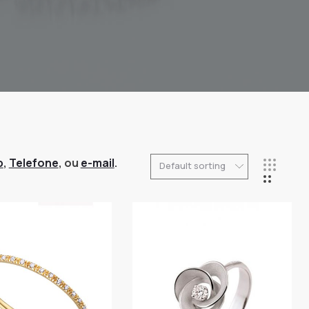
p
,
Telefone
, ou
e-mail
.
Default sorting