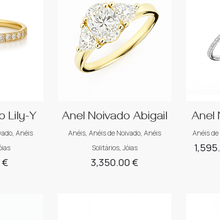
 Lily-Y
Anel Noivado Abigail
Anel 
vado
,
Anéis
Anéis
,
Anéis de Noivado
,
Anéis
Anéis de
1,595
óias
Solitários
,
Jóias
0
€
3,350.00
€