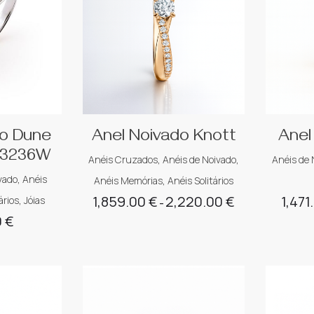
do Dune
Anel Noivado Knott
Anel
N3236W
Anéis Cruzados
,
Anéis de Noivado
,
Anéis de 
vado
,
Anéis
Anéis Memórias
,
Anéis Solitários
1,859.00
€
2,220.00
€
1,471
ários
,
Jóias
Price
–
0
€
range:
1,859.00 €
through
2,220.00 €