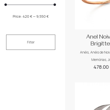
Min
Max
Price:
420 €
—
9,550 €
price
price
Anel Noi
Filter
Brigitt
Anéis
,
Anéis de Noi
Memórias
,
J
478.00