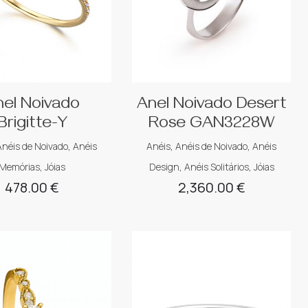
nel Noivado
Anel Noivado Desert
Brigitte-Y
Rose GAN3228W
Anéis de Noivado
,
Anéis
Anéis
,
Anéis de Noivado
,
Anéis
Memórias
,
Jóias
Design
,
Anéis Solitários
,
Jóias
478.00
€
2,360.00
€