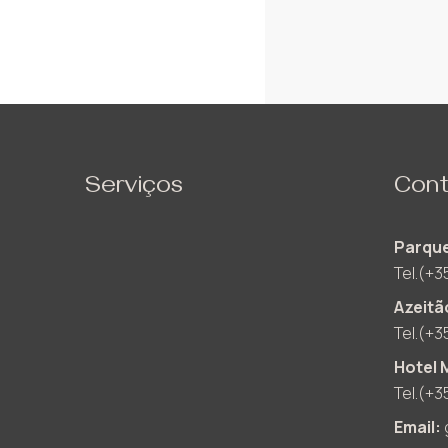
Serviços
Cont
Parque
Tel.(+3
Azeitã
Tel.(+3
Hotel 
Tel.(+3
Email: