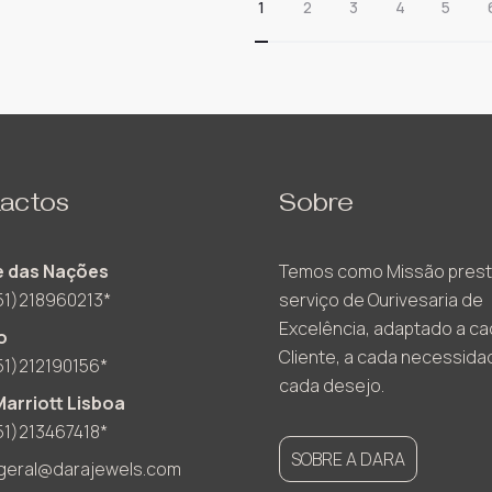
1
2
3
4
5
actos
Sobre
 das Nações
Temos como Missão prest
51)218960213*
serviço de Ourivesaria de
Excelência, adaptado a c
o
Cliente, a cada necessida
51)212190156*
cada desejo.
Marriott Lisboa
51)213467418*
SOBRE A DARA
geral@darajewels.com