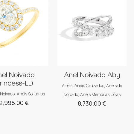
nel Noivado
Anel Noivado Aby
rincess-LD
Anéis
,
Anéis Cruzados
,
Anéis de
 Noivado
,
Anéis Solitários
Noivado
,
Anéis Memórias
,
Jóias
2,995.00
€
8,730.00
€