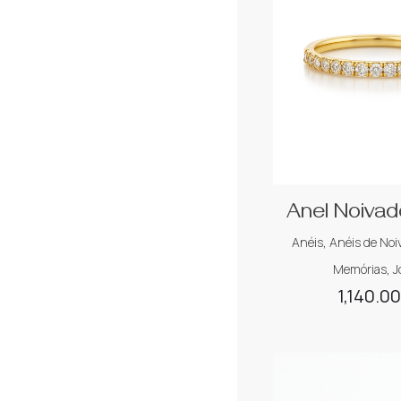
Anel Noivado
Anéis
,
Anéis de Noi
Memórias
,
J
1,140.0