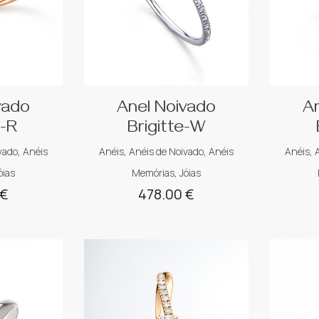
vado
Anel Noivado
A
e-R
Brigitte-W
vado
,
Anéis
Anéis
,
Anéis de Noivado
,
Anéis
Anéis
,
óias
Memórias
,
Jóias
€
478.00
€