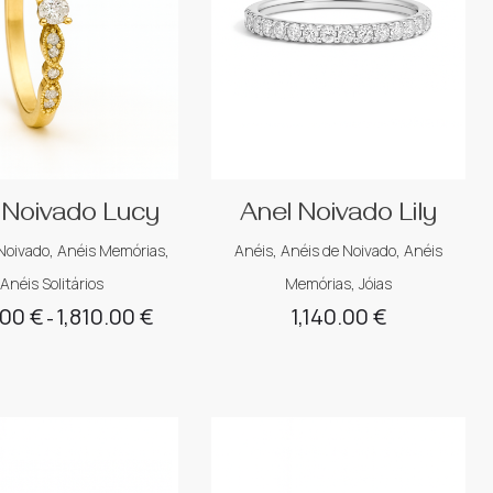
 Noivado Lucy
Anel Noivado Lily
Noivado
,
Anéis Memórias
,
Anéis
,
Anéis de Noivado
,
Anéis
Anéis Solitários
Memórias
,
Jóias
.00
€
1,810.00
€
1,140.00
€
Price
–
range:
1,471.00 €
through
1,810.00 €