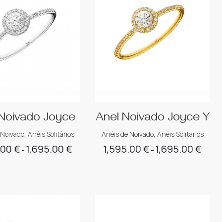
Noivado Joyce
Anel Noivado Joyce Y
 Noivado
,
Anéis Solitários
Anéis de Noivado
,
Anéis Solitários
.00
€
1,695.00
€
1,595.00
€
1,695.00
€
Price
Price
–
–
range:
range:
1,595.00 €
1,595.
through
throu
1,695.00 €
1,695.