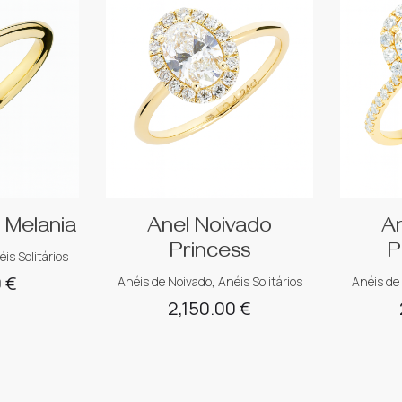
 Melania
Anel Noivado
A
Princess
P
is Solitários
0
€
Anéis de Noivado
,
Anéis Solitários
Anéis de
2,150.00
€