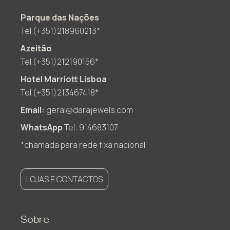
Parque das Nações
Tel.(+351)218960213*
Azeitão
Tel.(+351)212190156*
Hotel Marriott Lisboa
Tel.(+351)213467418*
Email:
geral@darajewels.com
WhatsApp
Tel: 914683107
*chamada para rede fixa nacional
LOJAS E CONTACTOS
Sobre