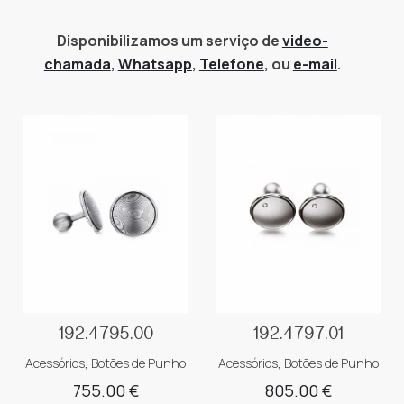
Se pretender marcar video-call envie pff email para
geral@darajewels.com
Meister
indicando dia e hora da sua
Disponibilizamos um serviço de
video-
preferencia. Obrigado
chamada
,
Whatsapp
,
Telefone
, ou
e-mail
.
Ruesch
Sif Jacobs
Yana Nesper
192.4795.00
192.4797.01
Acessórios
,
Botões de Punho
Acessórios
,
Botões de Punho
755.00
€
805.00
€