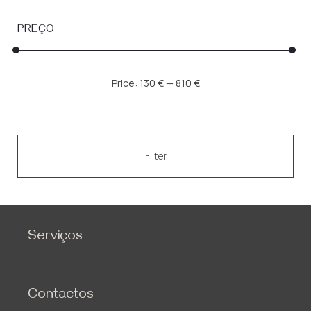
PREÇO
Min
Max
Price:
130 €
—
810 €
price
price
Filter
Serviços
Contactos