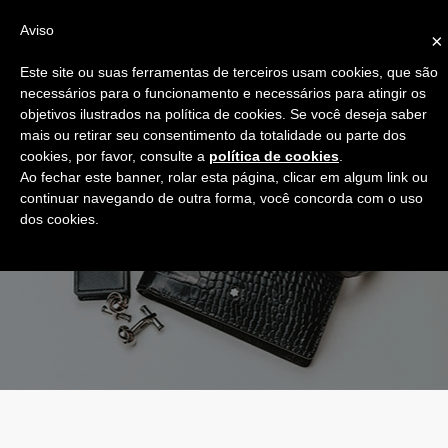
JÓIAS
Aviso
0
0
×
Anéis
ANÉIS DE NOIVADO
Este site ou suas ferramentas de terceiros usam cookies, que são
necessários para o funcionamento e necessários para atingir os
Brincos
objetivos ilustrados na política de cookies. Se você deseja saber
ALIANÇAS
mais ou retirar seu consentimento da totalidade ou parte dos
Pulseiras
cookies, por favor, consulte a
política de cookies
.
MARCAS
Acessórios
Ao fechar este banner, rolar esta página, clicar em algum link ou
Colares
continuar navegando de outra forma, você concorda com o uso
Recarlo
dos cookies.
Ver todas
Anna Maria Cammilli
Serviços
Lecarre
Assistência
Antora
Dara Jewels
Gerstner