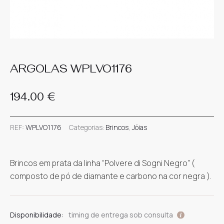
Pós-Venda
Assistência
Dara Jewels
Orçamentos Jóias
Gravações
Gerstner
Blog
Meister
Orçamentos Relógios
Design 3D
ARGOLAS WPLVO1176
Ruesch
Reparações de Jóias
Guia de Medidas
194.00
€
Se pretender marcar video-call envie pff email para
Sif Jacobs
geral@darajewels.com
indicando dia e hora da sua
Reparações de Relógios
Packaging
REF:
WPLVO1176
Categorias:
Brincos
,
Jóias
preferencia. Obrigado
Yana Nesper
Envios e Entregas
Brincos em prata da linha “Polvere di Sogni Negro” (
Devoluções
composto de pó de diamante e carbono na cor negra ).
Trocas e Garantias
Disponibilidade:
timing de entrega sob consulta