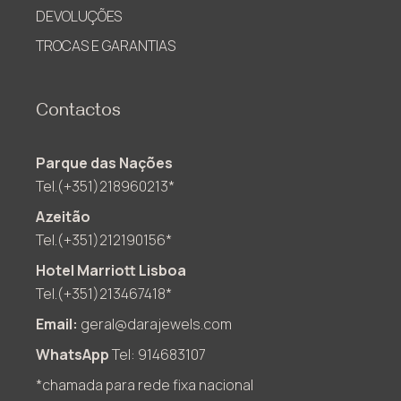
DEVOLUÇÕES
TROCAS E GARANTIAS
Contactos
Parque das Nações
Tel.(+351)218960213*
Azeitão
Tel.(+351)212190156*
Hotel Marriott Lisboa
Tel.(+351)213467418*
Email:
geral@darajewels.com
WhatsApp
Tel: 914683107
*chamada para rede fixa nacional