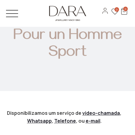
JÓIAS
0
0
Anéis
ANÉIS DE NOIVADO
Pour un Homme
Brincos
ALIANÇAS
Pulseiras
Sport
DESIGN 3D
Colares
CATÁLOGOS
Ver todas
MARCAS
Recarlo
Anna Maria Cammilli
Contactos
Disponibilizamos um serviço de
video-chamada
,
Lecarre
Whatsapp
,
Telefone
, ou
e-mail
.
Serviços
Antora