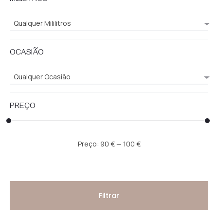
MILILITROS
Qualquer Mililitros
OCASIÃO
Qualquer Ocasião
PREÇO
Preço
Preço
Preço:
90 €
—
100 €
mínimo
máximo
Filtrar