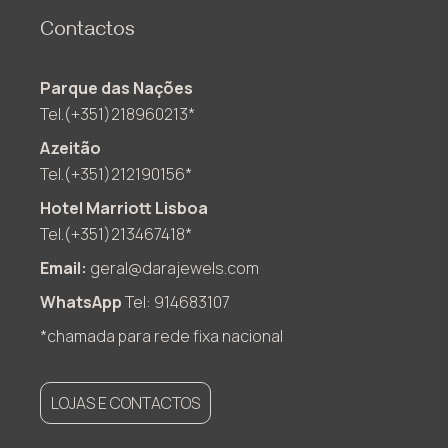
Contactos
Parque das Nações
Tel.(+351)218960213*
Azeitão
Tel.(+351)212190156*
Hotel Marriott Lisboa
Tel.(+351)213467418*
Email:
geral@darajewels.com
WhatsApp
Tel: 914683107
*chamada para rede fixa nacional
LOJAS E CONTACTOS